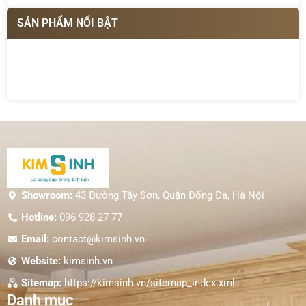
SẢN PHẨM NỔI BẬT
Showroom:
43 Đường Tây Sơn, Quận Đống Đa, Hà Nội
Hotline:
096 928 27 77
Email:
contact@kimsinh.vn
Website:
kimsinh.vn
Sitemap:
https://kimsinh.vn/sitemap_index.xml
Danh mục