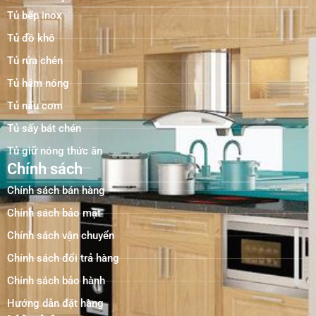
Tủ bếp inox
Tủ đồ khô
Tủ rửa chén
Tủ hâm nóng
Tủ nấu cơm
Tủ sấy bát chén
Tủ giữ nóng thức ăn
Chính sách
Chính sách bán hàng
Chính sách bảo mật
Chính sách vận chuyển
Chính sách đổi trả hàng
Chính sách bảo hành
Hướng dẫn đặt hàng