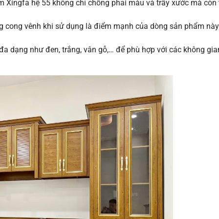
hôm Xingfa hệ 55 không chỉ chống phai màu và trầy xước mà còn
 cong vênh khi sử dụng là điểm mạnh của dòng sản phẩm này 
a dạng như đen, trắng, vân gỗ,… để phù hợp với các không gia