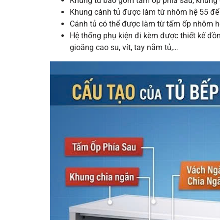
Khung tủ bao gồm tấm ốp phía sau, khung 
Khung cánh tủ được làm từ nhôm hệ 55 để 
Cánh tủ có thể được làm từ tấm ốp nhôm h
Hệ thống phụ kiện đi kèm được thiết kế đồ
gioăng cao su, vít, tay nắm tủ,…