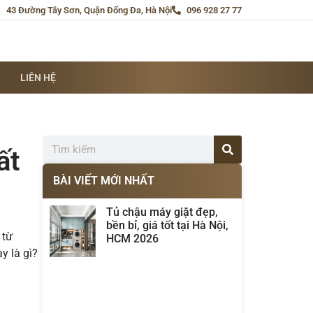
43 Đường Tây Sơn, Quận Đống Đa, Hà Nội
096 928 27 77
LIÊN HỆ
ất
BÀI VIẾT MỚI NHẤT
Tủ chậu máy giặt đẹp,
bền bỉ, giá tốt tại Hà Nội,
 từ
HCM 2026
y là gì?