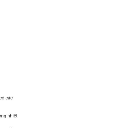
có các
ờng nhiệt