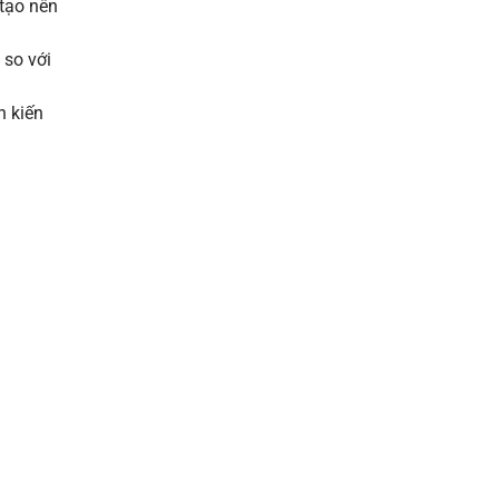
 tạo nên
so với
n kiến