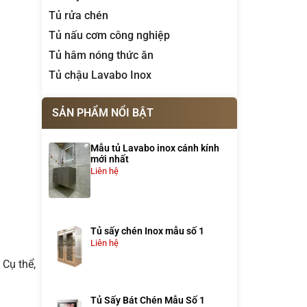
Tủ rửa chén
Tủ nấu cơm công nghiệp
Tủ hâm nóng thức ăn
Tủ chậu Lavabo Inox
SẢN PHẨM NỔI BẬT
Mẫu tủ Lavabo inox cánh kính
mới nhất
Liên hệ
Tủ sấy chén Inox mẫu số 1
Liên hệ
 Cụ thể,
Tủ Sấy Bát Chén Mẫu Số 1