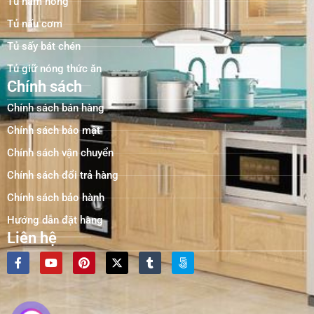
Tủ hâm nóng
Tủ nấu cơm
Tủ sấy bát chén
Tủ giữ nóng thức ăn
Chính sách
Chính sách bán hàng
Chính sách bảo mật
Chính sách vận chuyển
Chính sách đổi trả hàng
Chính sách bảo hành
Hướng dẫn đặt hàng
Liên hệ