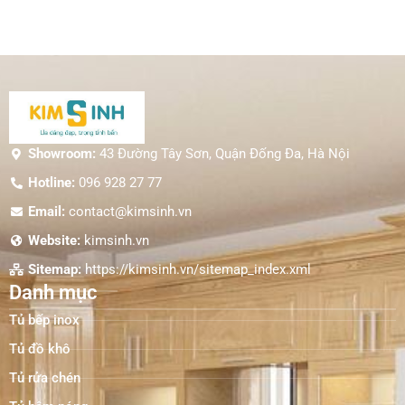
Showroom:
43 Đường Tây Sơn, Quận Đống Đa, Hà Nội
Hotline:
096 928 27 77
Email:
contact@kimsinh.vn
Website:
kimsinh.vn
Sitemap:
https://kimsinh.vn/sitemap_index.xml
Danh mục
Tủ bếp inox
Tủ đồ khô
Tủ rửa chén