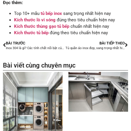
Đọc thêm:
Top 10+ mẫu
tủ bếp inox
sang trọng nhất hiện nay
Kích thước lò vi sóng
đúng theo tiêu chuẩn hiện nay
Kích thước thùng gạo tủ bếp
chuẩn nhất hiện nay
Kích thước tủ bếp
đúng theo tiêu chuẩn hiện nay
BÀI TRƯỚC
BÀI TIẾP THEO
Inox 304 là gì? Các tính chất nổi bật của inox 304 hiện nay
Tủ quần áo inox đẹp, sang trọng nhất hiện nay
Bài viết cùng chuyên mục