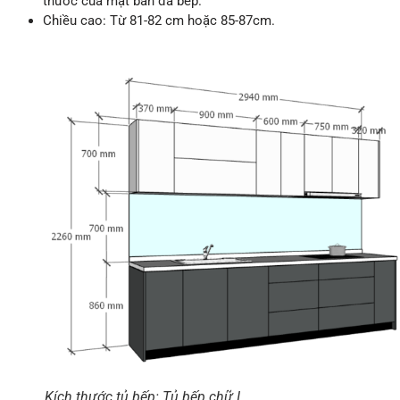
thước của mặt bàn đá bếp.
Chiều cao: Từ 81-82 cm hoặc 85-87cm.
Kích thước tủ bếp: Tủ bếp chữ I