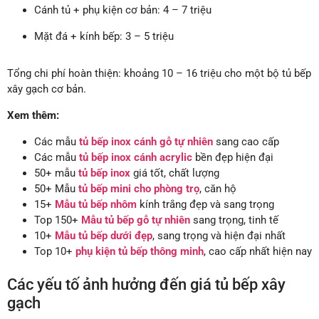
Cánh tủ + phụ kiện cơ bản: 4 – 7 triệu
Mặt đá + kính bếp: 3 – 5 triệu
Tổng chi phí hoàn thiện: khoảng 10 – 16 triệu cho một bộ tủ bếp
xây gạch cơ bản.
Xem thêm:
Các mẫu
tủ bếp inox cánh gỗ tự nhiên
sang cao cấp
Các mẫu
tủ bếp inox cánh acrylic
bền đẹp hiện đại
50+ mẫu
tủ bếp inox
giá tốt, chất lượng
50+ Mẫu
tủ bếp mini cho phòng trọ
, căn hộ
15+
Mẫu tủ bếp nhôm
kính trắng đẹp và sang trọng
Top 150+
Mẫu tủ bếp gỗ tự nhiên
sang trọng, tinh tế
10+
Mẫu tủ bếp dưới đẹp
, sang trọng và hiện đại nhất
Top 10+
phụ kiện tủ bếp thông minh
, cao cấp nhất hiện nay
Các yếu tố ảnh hưởng đến giá tủ bếp xây
gạch