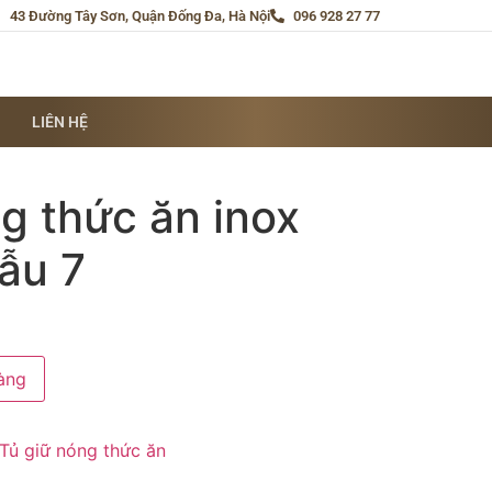
43 Đường Tây Sơn, Quận Đống Đa, Hà Nội
096 928 27 77
LIÊN HỆ
g thức ăn inox
ẫu 7
àng
Tủ giữ nóng thức ăn