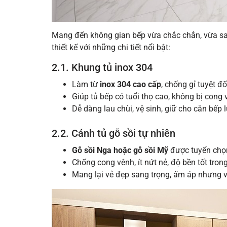
Mang đến không gian bếp vừa chắc chắn, vừa sa
thiết kế với những chi tiết nổi bật:
2.1. Khung tủ inox 304
Làm từ
inox 304 cao cấp
, chống gỉ tuyệt đối
Giúp tủ bếp có tuổi thọ cao, không bị cong
Dễ dàng lau chùi, vệ sinh, giữ cho căn bếp 
2.2. Cánh tủ gỗ sồi tự nhiên
Gỗ sồi Nga hoặc gỗ sồi Mỹ
được tuyển chọn
Chống cong vênh, ít nứt nẻ, độ bền tốt tron
Mang lại vẻ đẹp sang trọng, ấm áp nhưng vẫ