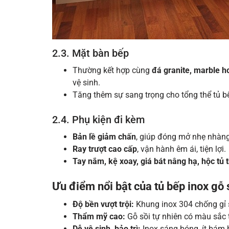
2.3. Mặt bàn bếp
Thường kết hợp cùng
đá granite, marble h
vệ sinh.
Tăng thêm sự sang trọng cho tổng thể tủ b
2.4. Phụ kiện đi kèm
Bản lề giảm chấn
, giúp đóng mở nhẹ nhàng
Ray trượt cao cấp
, vận hành êm ái, tiện lợi.
Tay nắm, kệ xoay, giá bát nâng hạ, hộc tủ
Ưu điểm nổi bật của tủ bếp inox gỗ 
Độ bền vượt trội:
Khung inox 304 chống gỉ s
Thẩm mỹ cao:
Gỗ sồi tự nhiên có màu sắc tr
Dễ vệ sinh, bảo trì:
Inox sáng bóng, ít bám b