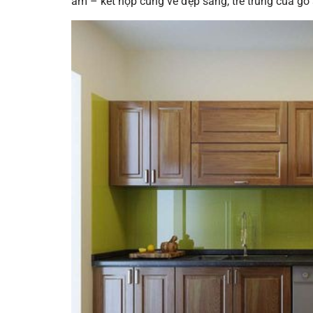
ẩm – kết hợp cùng vẻ đẹp sáng, trẻ trung của gỗ