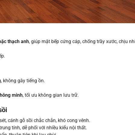
oặc thạch anh
, giúp mặt bếp cứng cáp, chống trầy xước, chịu nh
ếp.
, không gây tiếng ồn.
 thông minh
, tối ưu không gian lưu trữ.
sồi
ét, cánh gỗ sồi chắc chắn, khó cong vênh.
ung tính, dễ phối với nhiều kiểu nội thất.
ẩn, thuận tiện khi lau chùi.