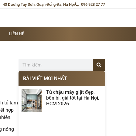
43 Đường Tây Sơn, Quận Đống Đa, Hà Nội
096 928 27 77
LIÊN HỆ
BÀI VIẾT MỚI NHẤT
Tủ chậu máy giặt đẹp,
bền bỉ, giá tốt tại Hà Nội,
nh tủ làm
HCM 2026
kết hợp
nhiên.
ng nóng