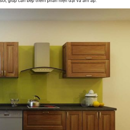
 sồi, giúp căn bếp thêm phần hiện đại và ấm áp.