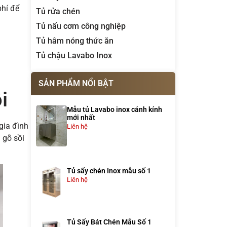
phí để
Tủ rửa chén
Tủ nấu cơm công nghiệp
Tủ hâm nóng thức ăn
Tủ chậu Lavabo Inox
SẢN PHẨM NỔI BẬT
i
Mẫu tủ Lavabo inox cánh kính
mới nhất
gia đình
Liên hệ
 gỗ sồi
Tủ sấy chén Inox mẫu số 1
Liên hệ
Tủ Sấy Bát Chén Mẫu Số 1