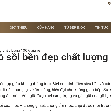
GIỚI THIỆU
CỬA HÀNG
TỦ BẾP INOX
TIN TỨC
p chất lượng 100% giá rẻ
ỗ sồi bền đẹp chất lượng
ết hợp giữa khung thùng inox 304 sơn tĩnh điện siêu bền và cá
ỗ rõ nét, mang lại vẻ ấm cúng, hiện đại cho không gian bếp. Sự 
ng ăn mòn. Vừa giữ được nét sang trọng và gần gũi của gỗ tự 
 bỉ của inox – chống gỉ sét, chống ẩm mốc, chịu được môi trườ