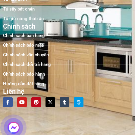
Tủ sấy bát chén
Tủ giữ nóng thức ăn
Chính sách
Chính sách bán hàng
Chính sách bảo mật
Chính sách vận chuyển
Chính sách đổi trả hàng
Chính sách bảo hành
Hướng dẫn đặt hàng
Liên hệ