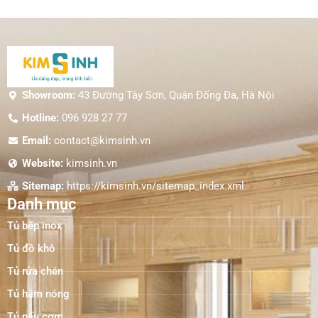
Showroom:
43 Đường Tây Sơn, Quận Đống Đa, Hà Nội
Hotline:
096 928 27 77
Email:
contact@kimsinh.vn
Website:
kimsinh.vn
Sitemap:
https://kimsinh.vn/sitemap_index.xml
Danh mục
Tủ bếp inox
Tủ đồ khô
Tủ rửa chén
Tủ hâm nóng
Tủ nấu cơm