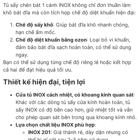
Tủ sấy chén bát 1 cánh INOX không chỉ đơn thuần làm
khô bát đĩa mà còn tích hợp chế độ diệt khuẩn hiện đại:
Chế độ sấy khô
: Giúp bát đĩa khô nhanh chóng,
hạn chế ẩm mốc.
Chế độ diệt khuẩn bằng ozon
: Loại bỏ vi khuẩn,
đảm bảo bát đĩa sạch hoàn toàn, có thể sử dụng
ngay.
Bạn có thể sử dụng từng chế độ riêng lẻ hoặc kết hợp
cả hai để đạt hiệu quả tối ưu.
Thiết kế hiện đại, tiện lợi
Cửa tủ INOX cách nhiệt, có khoang kính quan sát
:
Khác với các dòng tủ sấy cửa kính hoàn toàn, tủ
sấy INOX có độ bền cao hơn, giữ nhiệt tốt và vẫn
cho phép quan sát bên trong qua khoang kính nhỏ.
Lựa chọn chất liệu INOX phù hợp
:
INOX 201
: Giá thành rẻ, dày dặn nhưng có
thể bị gỉ sét sau 2-3 năm sử dụng.