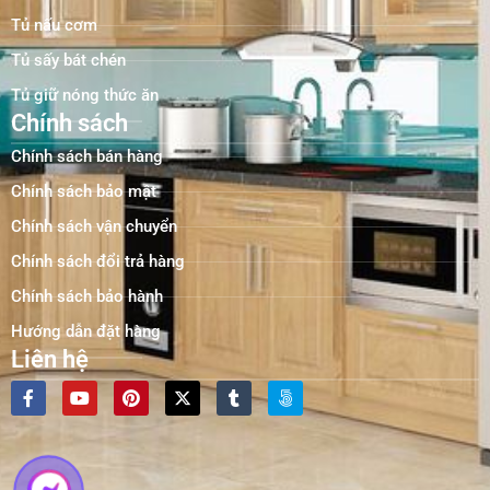
Tủ nấu cơm
Tủ sấy bát chén
Tủ giữ nóng thức ăn
Chính sách
Chính sách bán hàng
Chính sách bảo mật
Chính sách vận chuyển
Chính sách đổi trả hàng
Chính sách bảo hành
Hướng dẫn đặt hàng
Liên hệ