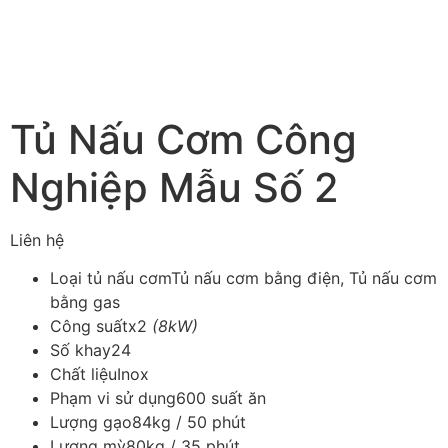
Tủ Nấu Cơm Công
Nghiệp Mẫu Số 2
Liên hệ
Loại tủ nấu cơm
Tủ nấu cơm bằng điện, Tủ nấu cơm
bằng gas
Công suất
x2
(8kW)
Số khay
24
Chất liệu
Inox
Phạm vi sử dụng
600 suất ăn
Lượng gạo
84kg / 50 phút
Lượng mỳ
80kg / 35 phút