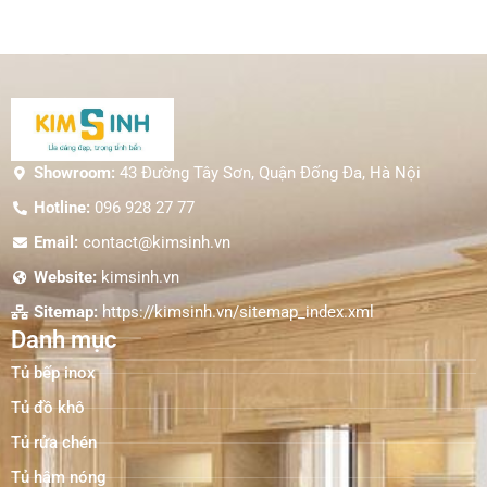
Showroom:
43 Đường Tây Sơn, Quận Đống Đa, Hà Nội
Hotline:
096 928 27 77
Email:
contact@kimsinh.vn
Website:
kimsinh.vn
Sitemap:
https://kimsinh.vn/sitemap_index.xml
Danh mục
Tủ bếp inox
Tủ đồ khô
Tủ rửa chén
Tủ hâm nóng