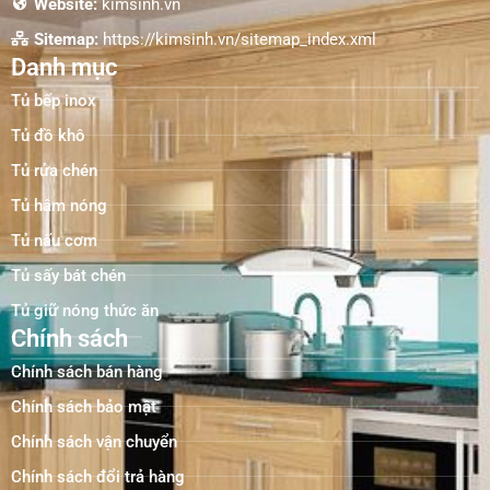
Website:
kimsinh.vn
Sitemap:
https://kimsinh.vn/sitemap_index.xml
Danh mục
Tủ bếp inox
Tủ đồ khô
Tủ rửa chén
Tủ hâm nóng
Tủ nấu cơm
Tủ sấy bát chén
Tủ giữ nóng thức ăn
Chính sách
Chính sách bán hàng
Chính sách bảo mật
Chính sách vận chuyển
Chính sách đổi trả hàng