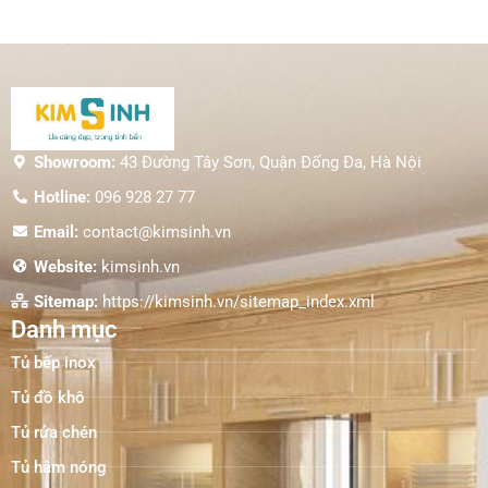
Showroom:
43 Đường Tây Sơn, Quận Đống Đa, Hà Nội
Hotline:
096 928 27 77
Email:
contact@kimsinh.vn
Website:
kimsinh.vn
Sitemap:
https://kimsinh.vn/sitemap_index.xml
Danh mục
Tủ bếp inox
Tủ đồ khô
Tủ rửa chén
Tủ hâm nóng