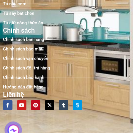
Tủ nấu cơm
Tủ sấy bát chén
Tủ giữ nóng thức ăn
Chính sách
Chính sách bán hàng
Chính sách bảo mật
Chính sách vận chuyển
Chính sách đổi trả hàng
Chính sách bảo hành
Hướng dẫn đặt hàng
Liên hệ