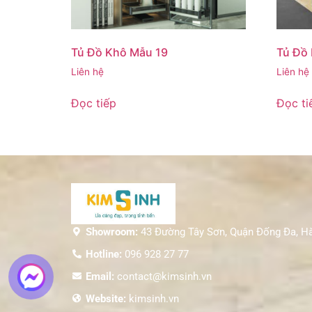
Tủ Đồ Khô Mẫu 19
Tủ Đồ
Liên hệ
Liên hệ
Đọc tiếp
Đọc ti
Showroom:
43 Đường Tây Sơn, Quận Đống Đa, H
Hotline:
096 928 27 77
Email:
contact@kimsinh.vn
Website:
kimsinh.vn