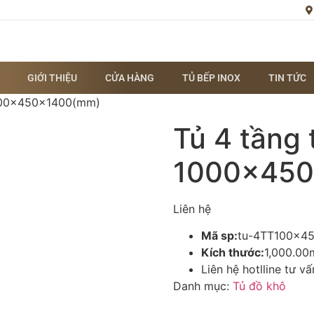
GIỚI THIỆU
CỬA HÀNG
TỦ BẾP INOX
TIN TỨC
1000x450x1400(mm)
Tủ 4 tầng 
1000x450
Liên hệ
Mã sp:
tu-4TT100x4
Kích thước:
1,000.0
Liên hệ hotlline tư v
Danh mục:
Tủ đồ khô