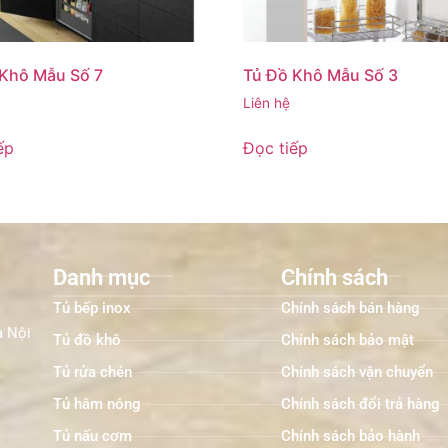
 Khô Mẫu Số 7
Tủ Đồ Khô Mẫu Số 3
Liên hệ
ếp
Đọc tiếp
Danh mục
Chính sách
Tủ bếp inox
Chính sách bán hàng
à Nội
Tủ đồ khô
Chính sách bảo mật
Tủ rửa chén
Chính sách vận chuyển
Tủ hâm nóng
Chính sách đổi trả hàng
Tủ nấu cơm
Chính sách bảo hành