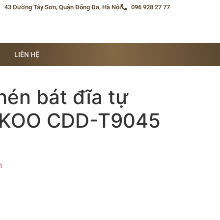
43 Đường Tây Sơn, Quận Đống Đa, Hà Nội
096 928 27 77
LIÊN HỆ
én bát đĩa tự
KOO CDD-T9045
n