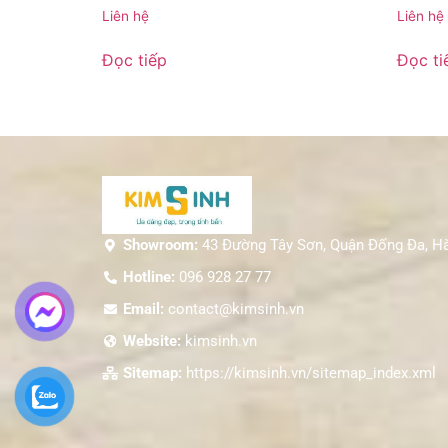
Liên hệ
Liên hệ
Đọc tiếp
Đọc ti
Showroom:
43 Đường Tây Sơn, Quận Đống Đa, H
Hotline:
096 928 27 77
Email:
contact@kimsinh.vn
Website:
kimsinh.vn
Sitemap:
https://kimsinh.vn/sitemap_index.xml