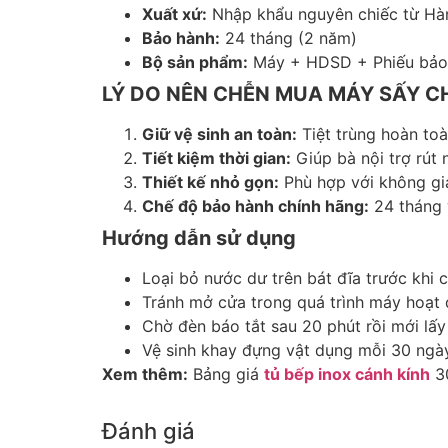
Xuất xứ:
Nhập khẩu nguyên chiếc từ Hà
Bảo hành:
24 tháng (2 năm)
Bộ sản phẩm:
Máy + HDSD + Phiếu bảo 
LÝ DO NÊN CHỄN MUA MÁY SẤY 
Giữ vệ sinh an toàn:
Tiệt trùng hoàn toà
Tiết kiệm thời gian:
Giúp bà nội trợ rút 
Thiết kế nhỏ gọn:
Phù hợp với không gia
Chế độ bảo hành chính hãng:
24 tháng v
Hướng dẫn sử dụng
Loại bỏ nước dư trên bát đĩa trước khi 
Tránh mở cửa trong quá trình máy hoạt 
Chờ đèn báo tắt sau 20 phút rồi mới lấy 
Vệ sinh khay đựng vật dụng mỗi 30 ngà
Xem thêm:
Bảng giá
tủ bếp inox cánh kính
30
Đánh giá