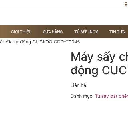
GIỚI THIỆU
CỬA HÀNG
TỦ BẾP INOX
TIN TỨC
bát đĩa tự động CUCKOO CDD-T9045
Máy sấy ch
động CUC
Liên hệ
Danh mục:
Tủ sấy bát ché