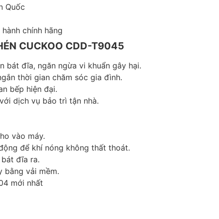
n Quốc
hành chính hãng
CHÉN CUCKOO CDD-T9045
n bát đĩa, ngăn ngừa vi khuẩn gây hại.
ngắn thời gian chăm sóc gia đình.
n bếp hiện đại.
ới dịch vụ bảo trì tận nhà.
cho vào máy.
động để khí nóng không thất thoát.
bát đĩa ra.
y bằng vải mềm.
4 mới nhất